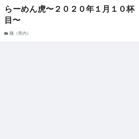
らーめん虎〜２０２０年１月１０杯
目〜
麺（県内）