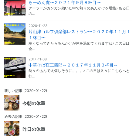
らーめん虎〜２０２１年９月８杯目〜
クーラーがガンガン効いた中で熱々のあんかけを堪能♪ ある日
の…
2020-11-23
片山津ゴルフ倶楽部レストラン〜２０２０年１１月１
１杯目〜
寒くなってきたらあんかけが体を温めてくれますね♪ この日は
全…
2017-11-08
中華そば桜三四郎～２０１７年１１月３杯目～
熱々のあんで火傷しそうに。。。♪ この日は久々にこちらへと
行…
新しい記事
(2020-01-22)
今朝の体重
過去の記事
(2020-01-22)
昨日の体重